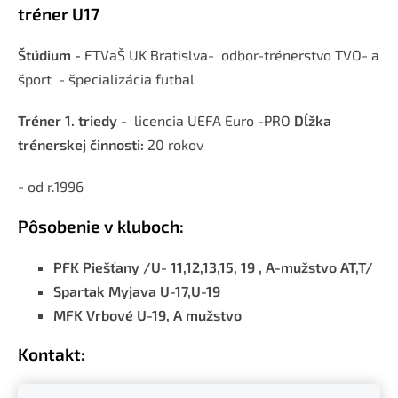
tréner U17
Štúdium -
FTVaŠ UK Bratislva- odbor-trénerstvo TVO- a
šport - špecializácia futbal
Tréner 1. triedy -
licencia UEFA Euro -PRO
Dĺžka
trénerskej činnosti:
20 rokov
- od r.1996
Pôsobenie v kluboch:
PFK Piešťany /U- 11,12,13,15, 19 , A-mužstvo AT,T/
Spartak Myjava U-17,U-19
MFK Vrbové U-19, A mužstvo
Kontakt:
Email: szilardpetenyi@centrum.sk