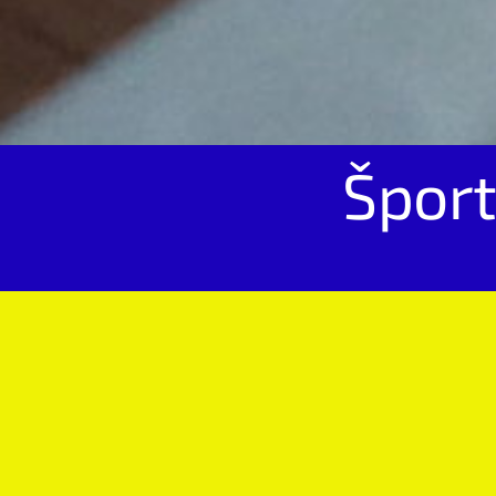
Šport
Rezervujte si izbu v Š
dlh
Meno a priezvisko
*