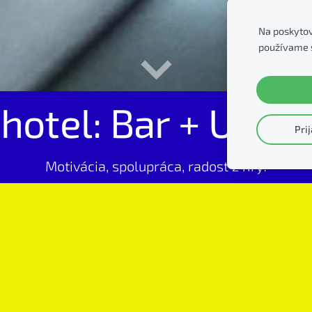
Na poskytov
používame 
hotel: Bar + Ubyt
Pri
Motivácia, spolupráca, radosť z hry!
porthoteli (momentálne iba
odobo)