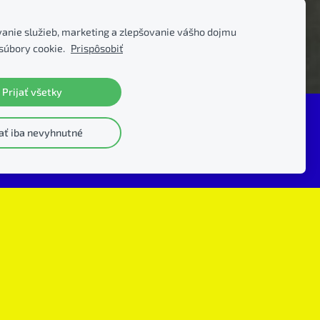
anie služieb, marketing a zlepšovanie vášho dojmu
súbory cookie.
Prispôsobiť
Prijať všetky
ovanie
jať iba nevyhnutné
Najlacnejšie ubytovanie neďaleko centra
Piešťan:
rezervujte na t.č. 0951 258 398
nefajčiarsky priestor
WC a sprchy na chodbe (s výnimkou 2 izieb)