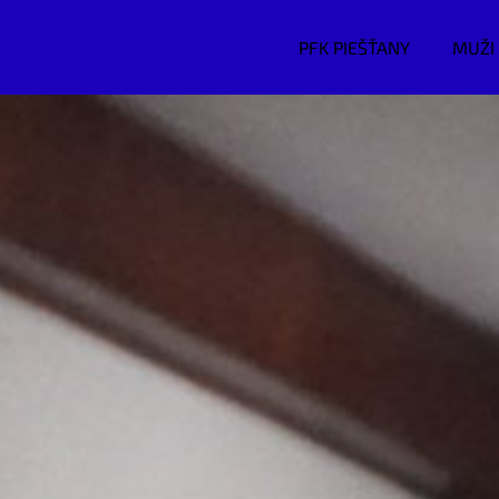
PFK PIEŠŤANY
MUŽI