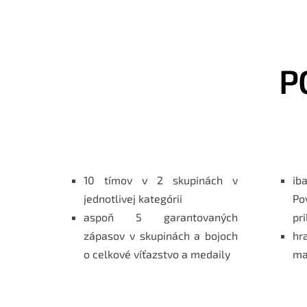
P
10 tímov v 2 skupinách v
ib
jednotlivej kategórii
Po
aspoň 5 garantovaných
pr
zápasov v skupinách a bojoch
hr
o celkové víťazstvo a medaily
ma