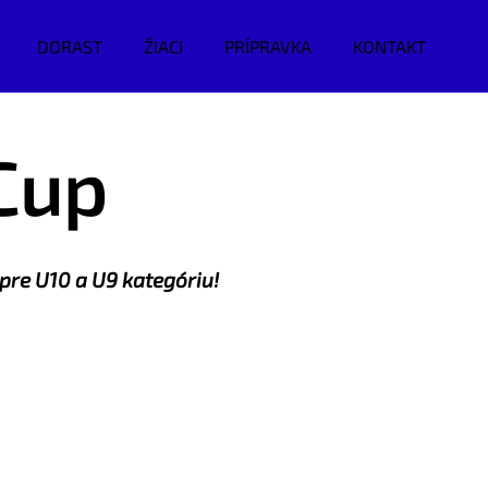
DORAST
ŽIACI
PRÍPRAVKA
KONTAKT
Cup
 pre U10 a U9 kategóriu!