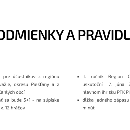
ODMIENKY A PRAVIDL
a pre účastníkov z regiónu
II. ročník Region 
važie, okresu Piešťany a z
uskutoční 17. júna
iľahlých obcí
hlavnom ihrisku PFK P
ať sa bude 5+1 - na súpiske
dĺžka jedného zápasu 
x. 12 hráčov
minút