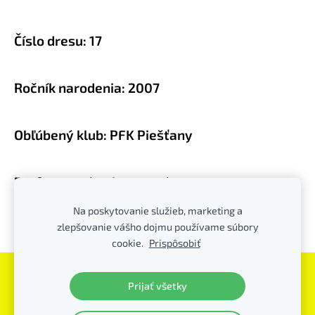
Číslo dresu: 17
Ročník narodenia: 2007
Obľúbený klub: PFK Piešťany
P
referovaná noha: pravá
Na poskytovanie služieb, marketing a
zlepšovanie vášho dojmu používame súbory
Obľúbená pozícia: útočník
cookie.
Prispôsobiť
Súbory cookie
Prijať všetky