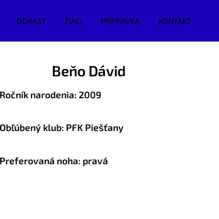
DORAST
ŽIACI
PRÍPRAVKA
KONTAKT
Beňo Dávid
Ročník narodenia: 2009
Obľúbený klub: PFK Piešťany
P
referovaná noha: pravá