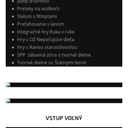
Jazdy zručnosti
Preteky na vozíkoch
Slalom s fitloptami
Preťahovanie s lanom
Integračné hry Ruka v ruke
Hry s OZ Nepočujúce dieťa
Hry s Ranou starostlivosťou
SPP zábavná zóna a tvorivé dielne
Tvorivé dielne so Štátnymi lesmi
VSTUP VOĽNÝ