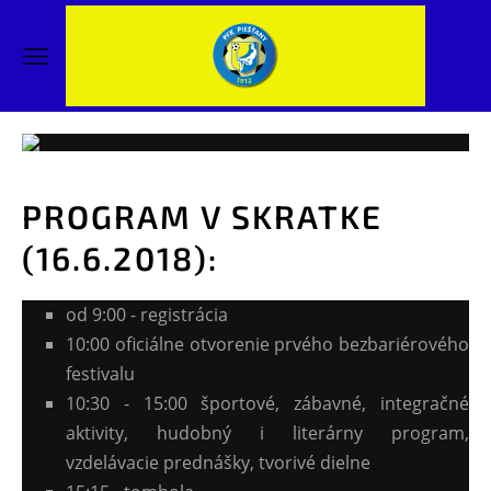
PROGRAM V SKRATKE
(16.6.2018):
od 9:00 - registrácia
10:00 oficiálne otvorenie prvého bezbariérového
festivalu
10:30 - 15:00 športové, zábavné, integračné
aktivity, hudobný i literárny program,
vzdelávacie prednášky, tvorivé dielne