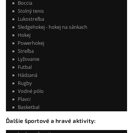
Boccia
Stolný tenis
Lukostreľba
Sledgehokej - hokej na sánkach
Hokej
Powerhokej
Streľba
Lyžovanie
Futbal
Hádzaná
Rugby
Vodné pólo
Plavci
Basketbal
Ďalšie športové a hravé aktivity: