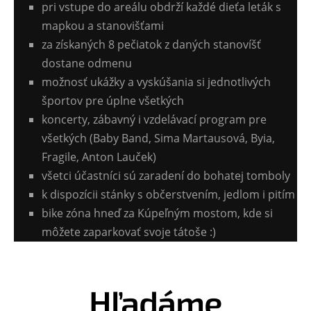
pri vstupe do areálu obdrží každé dieťa leták s
mapkou a stanovišťami
za získaných 8 pečiatok z daných stanovíšť
dostane odmenu
možnosť ukážky a vyskúšania si jednotlivých
športov pre úplne všetkých
koncerty, zábavný i vzdelávací program pre
všetkých (Baby Band, Sima Martausová, Byia,
Fragile, Anton Lauček)
všetci účastníci sú zaradení do bohatej tomboly
k dispozícii stánky s občerstvením, jedlom i pitím
bike zóna hneď za Kúpeľným mostom, kde si
môžete zaparkovať svoje tátoše :)
Hľadáme