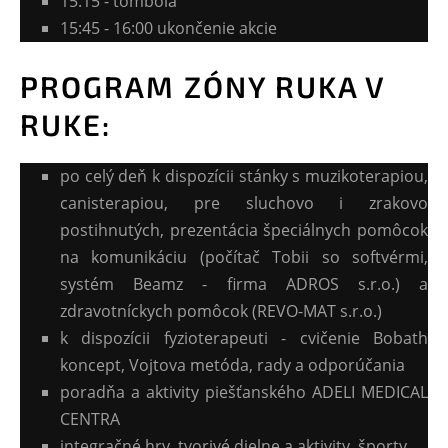
15:15 - tombola
15:45 - 16:00 ukončenie akcie
PROGRAM ZÓNY RUKA V
RUKE:
po celý deň k dispozícii stánky s muzikoterapiou,
canisterapiou, pre sluchovo i zrakovo
postihnutých, prezentácia špeciálnych pomôcok
na komunikáciu (počítač Tobii so softvérmi,
systém Beamz - firma ADROS s.r.o.) a
zdravotníckych pomôcok (REVO-MAT s.r.o.)
k dispozícii fyzioterapeuti - cvičenie Bobath
koncept, Vojtova metóda, rady a odporúčania
poradňa a aktivity piešťanského ADELI MEDICAL
CENTRA
integračné hry, tvorivé dielne a aktivity, športy