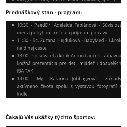
Prednáškový stan - program:
10:30 - PaedDr. Adelaida Fabiánová - Súvislosť
medzi pohybom, rečou a príjmom potravy
11:30 - Bc. Zuzana Hejduková - BabyMed - 1.krok
na dlhej ceste
13:00 - spisovateľ a kritik Anton Lauček - zábavná
knižná prezentácia pre deti, mládež i dospelých
IBA TAK
14:00 - Mgr. Katarína Jobbagyová - Základy
aktívneho života spolu s výstavou fotografií z
Indie
Čakajú Vás ukážky týchto športov: