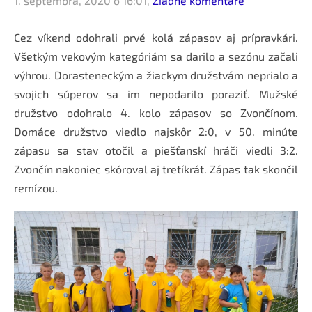
1. septembra, 2020 o 16:01,
Žiadne komentáre
Cez víkend odohrali prvé kolá zápasov aj prípravkári.
Všetkým vekovým kategóriám sa darilo a sezónu začali
výhrou. Dorasteneckým a žiackym družstvám neprialo a
svojich súperov sa im nepodarilo poraziť. Mužské
družstvo odohralo 4. kolo zápasov so Zvončínom.
Domáce družstvo viedlo najskôr 2:0, v 50. minúte
zápasu sa stav otočil a piešťanskí hráči viedli 3:2.
Zvončín nakoniec skóroval aj tretíkrát. Zápas tak skončil
remízou.