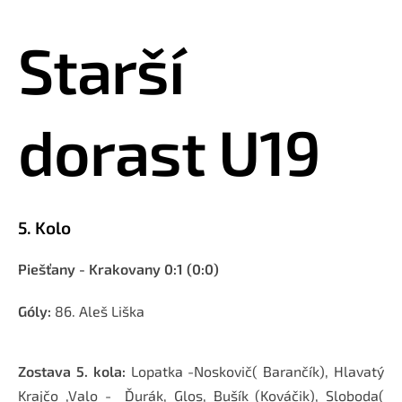
Starší
dorast U19
5. Kolo
Piešťany - Krakovany 0:1 (0:0)
Góly:
86. Aleš Liška
Zostava 5. kola:
Lopatka -Noskovič( Barančík), Hlavatý
Krajčo ,Valo - Ďurák, Glos, Bušík (Kováčik), Sloboda(