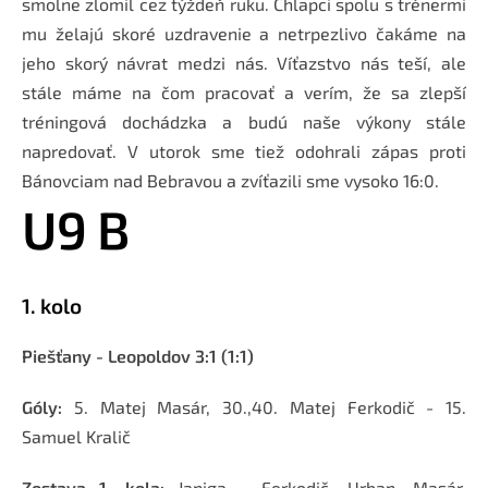
smolne zlomil cez týždeň ruku. Chlapci spolu s trénermi
mu želajú skoré uzdravenie a netrpezlivo čakáme na
jeho skorý návrat medzi nás. Víťazstvo nás teší, ale
stále máme na čom pracovať a verím, že sa zlepší
tréningová dochádzka a budú naše výkony stále
napredovať. V utorok sme tiež odohrali zápas proti
Bánovciam nad Bebravou a zvíťazili sme vysoko 16:0.
U9 B
1. kolo
Piešťany - Leopoldov 3:1 (1:1)
Góly:
5. Matej Masár, 30.,40. Matej Ferkodič - 15.
Samuel Kralič
Zostava 1. kola:
Janiga - Ferkodič, Urban, Masár,