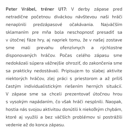
Peter Vrábel, tréner U17:
 V derby zápase pred 
netradične početnou diváckou návštevou naši hráči 
nenaplnili predzápasové očakávania. Najväčším 
sklamaním pre mňa bola neschopnosť presadiť sa 
v útočnej fáze hry, aj napriek tomu, že v našej zostave 
sme mali prevahu ofenzívnych a rýchlostne 
disponovaných hráčov. Počas celého zápasu sme 
nedokázali súpera vážnejšie ohroziť, do zakončenia sme 
sa prakticky nedostávali. Pripisujem to slabej aktivite 
niektorých hráčov, zlej práci s priestorom a až príliš 
častým individualistickým riešením herných situácií. 
V zápase sme sa chceli prezentovať útočnou hrou 
s vysokým napádaním, čo však hráči nesplnili. Naopak, 
hostia nás svojou aktivitou donútili k niekoľkým chybám, 
ktoré aj využili a bez väčších problémov si postrážili 
vedenie až do konca zápasu.