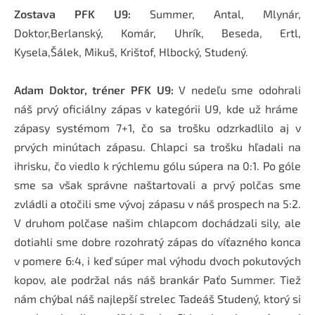
Zostava PFK U9:
Summer, Antal, Mlynár,
Doktor,Berlanský, Komár, Uhrík, Beseda, Ertl,
Kysela,Šálek, Mikuš, Krištof, Hlbocký, Studený.
Adam Doktor, tréner PFK U9:
V nedeľu sme odohrali
náš prvý oficiálny zápas v kategórii U9, kde už hráme
zápasy systémom 7+1, čo sa trošku odzrkadlilo aj v
prvých minútach zápasu. Chlapci sa trošku hľadali na
ihrisku, čo viedlo k rýchlemu gólu súpera na 0:1. Po góle
sme sa však správne naštartovali a prvý polčas sme
zvládli a otočili sme vývoj zápasu v náš prospech na 5:2.
V druhom polčase našim chlapcom dochádzali sily, ale
dotiahli sme dobre rozohratý zápas do víťazného konca
v pomere 6:4, i keď súper mal výhodu dvoch pokutových
kopov, ale podržal nás náš brankár Paťo Summer. Tiež
nám chýbal náš najlepší strelec Tadeáš Studený, ktorý si