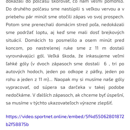
dokázali do polčasu skórovať, čo nám veľmi pomohlo.
Do druhého polčasu sme nastúpili s veľkou vervou a v
priebehu pár minút sme otočili zápas vo svoj prospech.
Potom sme prenechali domácim stred poľa, nedokázali
sme podržať loptu, aj keď sme mali dosť brejkových
situácií. Domácich to posmelilo a osem minút pred
koncom, po nastrelenej ruke sme z 11 m dostali
vyrovnávajúci gól. Veľká škoda, že inkasujeme veľmi
ľahké góly (v dvoch zápasoch sme dostali 6 , tri po
autových hodoch, jeden po odkope z päťky, jeden po
rohu a jeden z 11 m)... Naopak my si musíme naše góly
vypracovať, od súpera sa darčeka v takej podobe
nedočkáme. V ďalších zápasoch, ak chceme byť úspešní,
sa musíme v týchto ukazovateľoch výrazne zlepšiť.
https://video.sportnet.online/embed/5f4d55062801872
b2f58875b