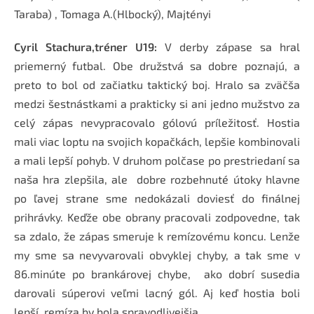
Taraba) , Tomaga A.(Hlbocký), Majtényi
Cyril Stachura,tréner U19:
V derby zápase sa hral
priemerný futbal. Obe družstvá sa dobre poznajú, a
preto to bol od začiatku taktický boj. Hralo sa zväčša
medzi šestnástkami a prakticky si ani jedno mužstvo za
celý zápas nevypracovalo gólovú príležitosť. Hostia
mali viac loptu na svojich kopačkách, lepšie kombinovali
a mali lepší pohyb. V druhom polčase po prestriedaní sa
naša hra zlepšila, ale dobre rozbehnuté útoky hlavne
po ľavej strane sme nedokázali doviesť do finálnej
prihrávky. Keďže obe obrany pracovali zodpovedne, tak
sa zdalo, že zápas smeruje k remízovému koncu. Lenže
my sme sa nevyvarovali obvyklej chyby, a tak sme v
86.minúte po brankárovej chybe, ako dobrí susedia
darovali súperovi veľmi lacný gól. Aj keď hostia boli
lepší, remíza by bola spravodlivejšia.