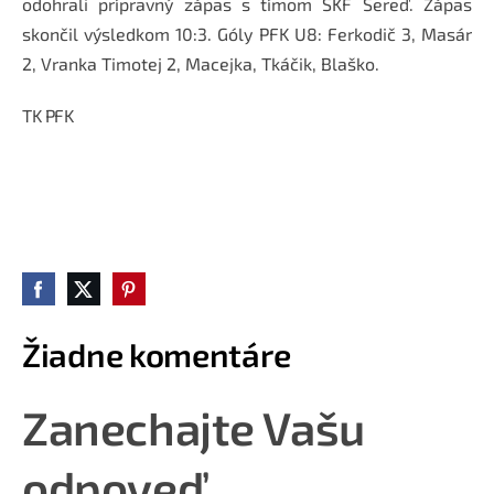
odohrali prípravný zápas s tímom ŠKF Sereď. Zápas
skončil výsledkom 10:3. Góly PFK U8: Ferkodič 3, Masár
2, Vranka Timotej 2, Macejka, Tkáčik, Blaško.
TK PFK
Žiadne komentáre
Zanechajte Vašu
odpoveď.