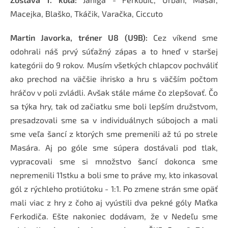
Macejka, Blaško, Tkáčik, Varačka, Ciccuto
Martin Javorka, tréner U8 (U9B):
Cez víkend sme
odohrali náš prvý súťažný zápas a to hneď v staršej
kategórii do 9 rokov. Musím všetkých chlapcov pochváliť
ako prechod na väčšie ihrisko a hru s väčším počtom
hráčov v poli zvládli. Avšak stále máme čo zlepšovať. Čo
sa týka hry, tak od začiatku sme boli lepším družstvom,
presadzovali sme sa v individuálnych súbojoch a mali
sme veľa šancí z ktorých sme premenili až tú po strele
Masára. Aj po góle sme súpera dostávali pod tlak,
vypracovali sme si množstvo šancí dokonca sme
nepremenili 11stku a boli sme to práve my, kto inkasoval
gól z rýchleho protiútoku - 1:1. Po zmene strán sme opäť
mali viac z hry z čoho aj vyústili dva pekné góly Maťka
Ferkodiča. Ešte nakoniec dodávam, že v Nedeľu sme