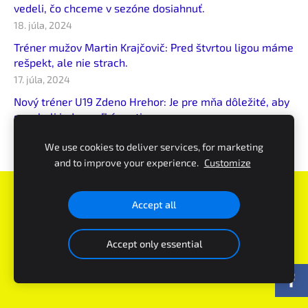
vedeli, čo chceme v sezóne dosiahnuť.
18. júla, 2024
Tréner mužov Martin Krajčovič: Pred štvrtou ligou máme
rešpekt, ale nie strach.
17. júla, 2024
Nový tréner U19 Zdeno Hrehor: Je pre mňa dôležité, aby
sme boli jedna veľká partia
29. februára, 2024
We use cookies to deliver services, for marketing
and to improve your experience.
Customize
Súbory cookie
Accept all
PFK Piešťany
© - všetky práva vyhradené
Accept only essential