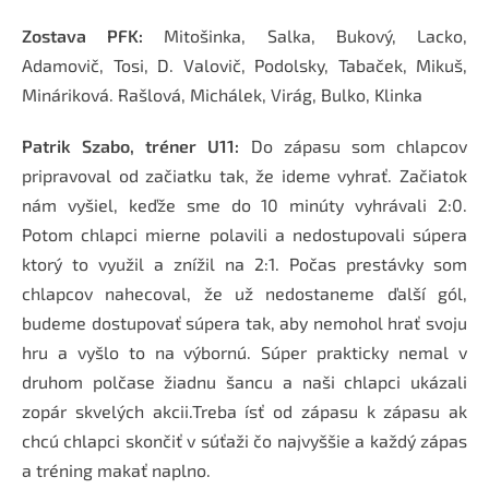
Zostava PFK:
Mitošinka, Salka, Bukový, Lacko,
Adamovič, Tosi, D. Valovič, Podolsky, Tabaček, Mikuš,
Mináriková. Rašlová, Michálek, Virág, Bulko, Klinka
Patrik Szabo, tréner U11:
Do zápasu som chlapcov
pripravoval od začiatku tak, že ideme vyhrať. Začiatok
nám vyšiel, keďže sme do 10 minúty vyhrávali 2:0.
Potom chlapci mierne polavili a nedostupovali súpera
ktorý to využil a znížil na 2:1. Počas prestávky som
chlapcov nahecoval, že už nedostaneme ďalší gól,
budeme dostupovať súpera tak, aby nemohol hrať svoju
hru a vyšlo to na výbornú. Súper prakticky nemal v
druhom polčase žiadnu šancu a naši chlapci ukázali
zopár skvelých akcii.Treba ísť od zápasu k zápasu ak
chcú chlapci skončiť v súťaži čo najvyššie a každý zápas
a tréning makať naplno.