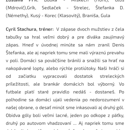
(Mdrovič),Grík, Sedlaček - Strelec, Štefanka D.
(Némethy), Kusý - Korec (Klasovitý), Braniša, Gula
Cyril Stachura, tréner:
V zápase dvoch mužstiev z čela
tabuľky sa hral veľmi dobrý a pre diváka zaujímavý
zápas. Hneď v úvodnej minúte sa nám zranil Denis
Štefanka, ale aj napriek tomu sme mali výraznú prevahu
v poli. Domáci sa poväčšine bránili a snažili sa hrať na
nakopávané lopty, alebo rýchle protiútoky. Naši hráči si
od začiatku vypracovali dostatok streleckých
príležitosti, ale brankár domácich bol výborný. Vo
futbale platí staré pravidlo nedáš - dostaneš. Po
polhodine sa domáci ujali vedenia po nedorozumení v
našej obrane, o desať minút sme inkasovali aj druhý gól.
Obidva góly boli veľmi lacné, jeden po odkope z päťky,
druhý po autovom vhadzovaní ... Aj napriek tomu sme