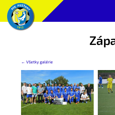
Zápa
Všetky galérie