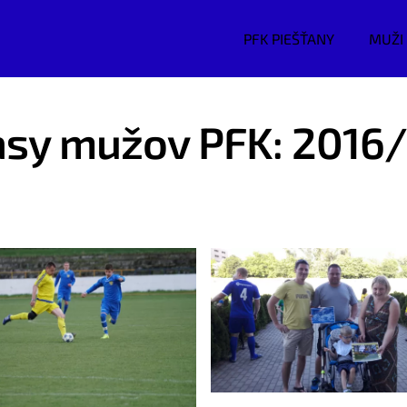
PFK PIEŠŤANY
MUŽI
sy mužov PFK: 2016